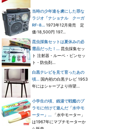
当時の少年達を虜にした罪な
ラジオ「ナショナル クーガ
RF-8...
1973年12月発売 定
価:18,500円 197...
昆虫採集セットは夏休みの必
需品だった！...
昆虫採集セッ
ト 注射器・ルーペ・ピンセッ
ト・防虫剤...
白黒テレビを見て育ったあの
頃...
国内初の白黒テレビ 1953
年にはシャープより待望...
小学生の頃、銭湯で戦艦のプ
ラモに付けて遊んだ「水中モ
ーター」...
「水中モーター」
は1967年にマブチモーターか
ら販売...