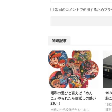
次回のコメントで使用するためブラ
関連記事
昭和の遊びと言えば「めん
19
こ」やられたら倍返しの熱い
起
戦い！
19
日本
当時の小学校低学年を中心に