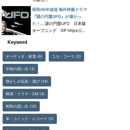
昭和45年放送 海外特撮ドラマ
『謎の円盤UFO』が凄かっ
た！...
謎の円盤UFO 日本版
オープニング OP https://...
Keyword
オーディオ・家電
(6)
コカ・コーラ
(2)
学校の思い出
(3)
懐かしの玩具・遊び
(14)
映画・ドラマ・CM
(4)
昭和の思い出
(10)
本・コミック・レコード
(5)