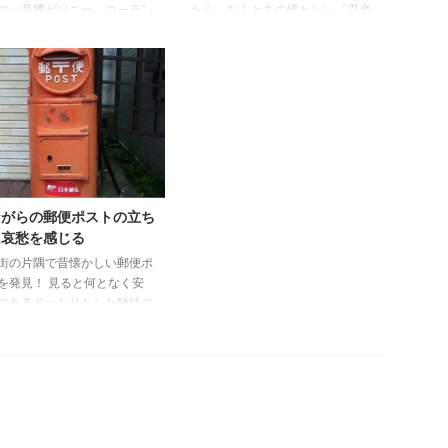
の一号機がソニー、ローラン
たら、なんとあの懐かしい「忍者
デンオンの3社から同時発売
部隊 月光」のソノレコードが売
ました。 ここからレコード
られていたので思わず購入。 あ
だった全世界の音楽シーンが
の薄くてチープなペラペラのソノ
タル化という大きな動きに流
シートが妙に味があって好きだ。
ていく事になります。 ソニ
子供の頃は、いつも針をレコード
ら発売されたCDP-101は、他
版の上に落とす時は破れないかと
プレーヤーより小型（ミニコ
ドキドキしていたものです。 当
サイズで幅35cm）でとても
時はテレビよりも少年キングに連
がありました。 しかし、価
載されていた漫画をよく見ていた
168,000円という高額なのに
記憶があります。紙を折って手裏
ながらの郵便ポストの立ち
かわらず、リモコンが別売り
剣を作り、飛ばしてよく遊んだの
に哀愁を感じる
たのは驚きですね。 SONY
だが目に刺さると危ないといって
街の片隅で昔懐かしい郵便ポ
-101の発売と同時に、CBS ...
禁止になった経緯があります。
を発見！ 見ると何となく安
この中にはテーマ曲等のソノシ ...
のあるドッシリとした独特の
ルムがメチャクチャ懐かしい
漂わせていた。温かみのある
昭和の時代にとても合ってい
 まだ小さくて投函口まで手
かなかった頃、親に抱き上げ
らいながら何かの応募ハガキ
函した想い出がある。 圧倒