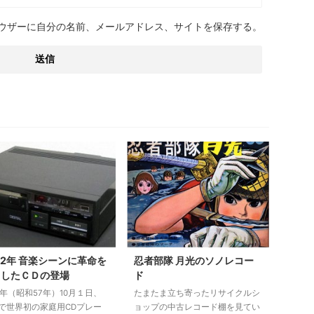
ウザーに自分の名前、メールアドレス、サイトを保存する。
82年 音楽シーンに革命を
忍者部隊 月光のソノレコー
こしたＣＤの登場
ド
82年（昭和57年）10月１日、
たまたま立ち寄ったリサイクルシ
で世界初の家庭用CDプレー
ョップの中古レコード棚を見てい