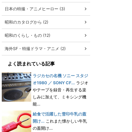
日本の特撮・アニメヒーロー (3)
昭和のカタログから (2)
昭和のくらし・もの (12)
海外SF・特撮ドラマ・アニメ (2)
よく読まれている記事
ラジカセの名機 ソニー スタジ
オ1980 ／ SONY CF...
ラジオ
やテープを録音・再生する楽
しみに加えて、ミキシング機
能...
給食で活躍した雪印牛乳の蓋
開け...
これまた懐かしい牛乳
の蓋開け...