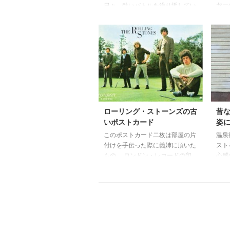
ヤー
日々、熱いバトルを繰り返してい
ド、
た「めんこ」遊び 地域によって
され
は遊び方が違うらしいが、自分の
主体
地元では相手のめんこをひっくり
デジ
返すか場外に弾き飛ばすかで勝敗
され
が決まっていた。 単純に見える
ーか
遊びの中にも欲深い計算や騙し合
社の
いがあり、なかなかあなどれない
ンポ
知力と体力勝負の遊びだったと記
人気
憶している。 放課後になるとい
格は
つも公園や道端でどこからともな
ローリング・ストーンズの古
昔
もか
く人が集まり試合？が開始され
いポストカード
姿
だっ
る。 いつの間にか見知らぬ子供
このポストカード二枚は部屋の片
温泉
CDP
が混ざっていたり、どこからか遠
付けを手伝った際に義姉に頂いた
スト
征に来た猛者たちも参戦してい
もの。 ロンドン・レコードの印
心感
た。 最初は単純に、どれだけ多
字が見えるこからレコード購入者
フォ
く集めた ...
への販売促進クッズだったのかも
感を
と想像します。反ブルジョワのイ
形が
メージがあったストーンズの初期
る。
メンバーが、何故かゴルフコース
が届
でのスナップに収まっているとい
ても
う何ともシュールな写真が印刷さ
を投