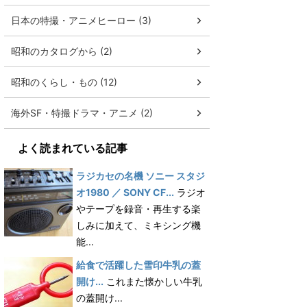
日本の特撮・アニメヒーロー (3)
昭和のカタログから (2)
昭和のくらし・もの (12)
海外SF・特撮ドラマ・アニメ (2)
よく読まれている記事
ラジカセの名機 ソニー スタジ
オ1980 ／ SONY CF...
ラジオ
やテープを録音・再生する楽
しみに加えて、ミキシング機
能...
給食で活躍した雪印牛乳の蓋
開け...
これまた懐かしい牛乳
の蓋開け...