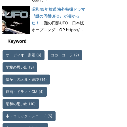
昭和45年放送 海外特撮ドラマ
『謎の円盤UFO』が凄かっ
た！...
謎の円盤UFO 日本版
オープニング OP https://...
Keyword
オーディオ・家電
(6)
コカ・コーラ
(2)
学校の思い出
(3)
懐かしの玩具・遊び
(14)
映画・ドラマ・CM
(4)
昭和の思い出
(10)
本・コミック・レコード
(5)