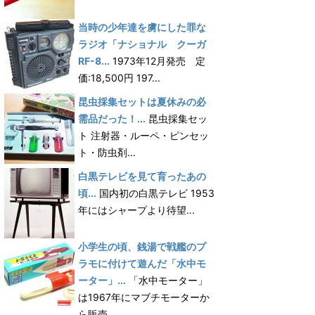
当時の少年達を虜にした罪な
ラジオ「ナショナル クーガ
RF-8...
1973年12月発売 定
価:18,500円 197...
昆虫採集セットは夏休みの必
需品だった！...
昆虫採集セッ
ト 注射器・ルーペ・ピンセッ
ト・防虫剤...
白黒テレビを見て育ったあの
頃...
国内初の白黒テレビ 1953
年にはシャープより待望...
小学生の頃、銭湯で戦艦のプ
ラモに付けて遊んだ「水中モ
ーター」...
「水中モーター」
は1967年にマブチモーターか
ら販売...