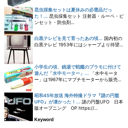
昆虫採集セットは夏休みの必需品だっ
た！...
昆虫採集セット 注射器・ルーペ・ピ
ンセット・防虫剤...
白黒テレビを見て育ったあの頃...
国内初の
白黒テレビ 1953年にはシャープより待望...
小学生の頃、銭湯で戦艦のプラモに付けて
遊んだ「水中モーター」...
「水中モータ
ー」は1967年にマブチモーターから販売...
昭和45年放送 海外特撮ドラマ『謎の円盤
UFO』が凄かった！...
謎の円盤UFO 日本
版オープニング OP https://...
Keyword