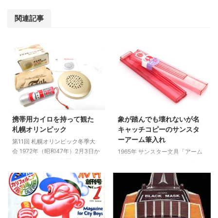
関連記事
携帯用カイロを持って観た
象が踏んでも壊れないが名
札幌オリンピック
キャッチコピーのサンスタ
ーアーム筆入れ
第11回 札幌オリンピック冬季大
会 1972年（昭和47年）2月3日か
1965年 サンスター文具「アーム
ら２月13日までの期間、札幌で
筆入」発売。その後「NEW アー
開催された冬季オリンピック ス
ム筆入れ」として再販されまし
キー、スケート、アイスホッケ
た。 最大1.5トンの荷重に耐えら
ー、バイアスロン、ボブスレー、
れるという実験結果が出ていると
リュージュの6競技35種目が11日
いう最強筆入れ。 “ポリカーボネ
間にわたって繰り広げられまし
ート”という当時はまだ珍しかっ