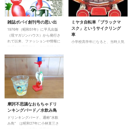
た。 連日、テレビではオリンピ
た強度の高い素材を使い、筆箱の
ックの話題で盛り上がっていて、
一大ブームを築いたシンプルな作
テーマソングとなった「虹と雪の
りの筆箱。実際にアーム筆入を象
バラード」はトワ・エ・モワが歌
に踏ませるというインパクトのあ
雑誌ポパイ創刊号の思い出
ミヤタ自転車「ブラックマ
い大ヒットしていました。 世界
るCMで有名、更にキャッチフレ
スク」というサイクリング
1976年（昭和51年）に平凡出版
中の選手達の活躍をダイジェスト
ーズは「象が踏んでも壊れない」
車
（現マガジンハウス）から発行さ
動画で流しながら、この曲がかか
と強度をアピールして爆発的に売
れて以来、ファッションや情報に
小学校高学年になると、当時人気
るとすごく感動的でした。 この
れました。 現実には、象は筆箱
敏感なお洒落フリークに支持され
だったフラッシャー付のサイクリ
時は小学校の高学年で ...
に前足をのせているだけで体重は
る超ロングセラー雑誌“ポパイ” た
ング車が欲しかった時期がありま
分散しているので、筆 ...
しか最初は季刊雑誌としてスター
した。 既にサイクリング車に乗
トしていたと思います。 （副題
っていた友人達は「普通の自転車
に、“Men's an-an”とあるのも見
の方が絶対良いぜ」と言っていた
逃せません） 発売当時、まだ高
のだが、まだ普通の子供用自転車
校生だったのであまりこの雑誌に
に乗っていた自分には、とてもキ
興味がなく、自分で買って読み始
ラキラした憧れのウィンカー付自
めたのは大学に入ってからだった
転車にどうしても乗りたかったの
と思います。 確か下宿の下見の
です。 漫画雑誌の裏面広告で見
摩訶不思議なおもちゃドリ
際に先輩の部屋を見せてもらった
た「ブラックマスク」に魅了さ
ンキングバード／水飲み鳥
時、綺麗に整頓された本棚の建築
れ、この頃は寝ても覚めても自転
ドリンキングバード、通称“水飲
関係の専門書に混じってポパイが
車の事ばかり考えていたと思いま
み鳥” は昭和27年に小林直三さ
創刊号から ...
す。 ある日の夕方に家の外に出
んという方が考案し世界的にヒッ
なさいと言われて出ると自転車屋