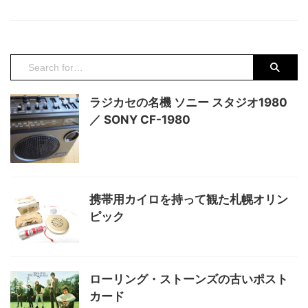
トした商品です。 本体の薄いガ
の軽トラの荷台には、あの憧れの
ラス管には、気化しやすい「ジク
「 ...
ロロメタン」が入っており、頭部
のスポンジ部分全体を濡らすこと
で頭部とお尻の部分に温度・気圧
の変化が生じ、 上昇と下降を管
の中で繰り返して愛嬌のある水を
ラジカセの名機 ソニー スタジオ1980
飲む仕草をするという仕組み、単
純な動きの繰返しですが、何故か
／ SONY CF-1980
見入ってしまう不思議な置物でし
た。 目の前に水の入ったコップ
を置いておくと振り子のように振
幅し続けます。 もちろん、水飲
み鳥と言われていても実際に飲 ...
携帯用カイロを持って観た札幌オリン
ピック
ローリング・ストーンズの古いポスト
カード