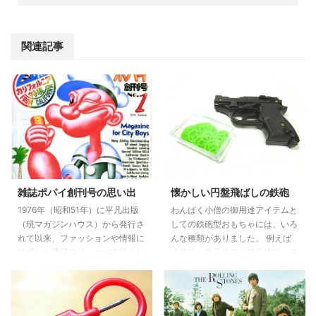
関連記事
雑誌ポパイ創刊号の思い出
懐かしい円盤飛ばしの鉄砲
1976年（昭和51年）に平凡出版
わんぱく小僧の御用達アイテムと
（現マガジンハウス）から発行さ
しての鉄砲型おもちゃには、いろ
れて以来、ファッションや情報に
んな種類がありました。 例えば
敏感なお洒落フリークに支持され
水鉄砲、巻玉鉄砲、銀玉鉄砲、モ
る超ロングセラー雑誌“ポパイ” た
デルガン、光線銃等々 銀玉鉄砲
しか最初は季刊雑誌としてスター
は鉄砲本体に銀玉をかなりの数詰
トしていたと思います。 （副題
め込んで連射ができるので実戦的
に、“Men's an-an”とあるのも見
で人気があり、対戦ごっこ遊びの