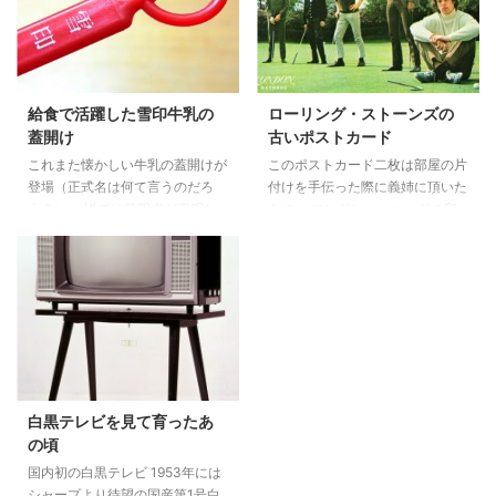
逃せません） 発売当時、まだ高
必須アイテムとして活躍しまし
校生だったのであまりこの雑誌に
た。 そんな銀玉鉄砲に飽きてき
興味がなく、自分で買って読み始
た頃、駄菓子屋で新商品として売
めたのは大学に入ってからだった
られ始めたのが、このプラスチッ
と思います。 確か下宿の下見の
ク製の円盤を飛ばす鉄砲でした。
給食で活躍した雪印牛乳の
ローリング・ストーンズの
際に先輩の部屋を見せてもらった
こども心をくすぐる円盤をモチー
蓋開け
古いポストカード
時、綺麗に整頓された本棚の建築
フにした玉を飛ばすという発想、
これまた懐かしい牛乳の蓋開けが
このポストカード二枚は部屋の片
関係の専門書に混じってポパイが
円盤という語呂自体が好きだった
登場（正式名は何て言うのだろ
付けを手伝った際に義姉に頂いた
創刊号から ...
のですぐに飛びついたのですが、
う？） 一説では発明者が不明な
もの。 ロンドン・レコードの印
実 ...
ので固有名詞もないのだとか。
字が見えるこからレコード購入者
こんなものも出品していたんだと
への販売促進クッズだったのかも
驚きつつ、またもヤフオクで落札
と想像します。反ブルジョワのイ
しました。 古い物を大切に（持
メージがあったストーンズの初期
っていることさえ忘れて？）持っ
メンバーが、何故かゴルフコース
ている人もいるもんだと感心した
でのスナップに収まっているとい
次第です。 昭和40年代前半まで
う何ともシュールな写真が印刷さ
は、学校の給食の牛乳はビン入が
れています。 一見、ワルっぽい
主流でした。 普通の牛乳、コー
イメージのストーンズですが、ラ
白黒テレビを見て育ったあ
ヒー牛乳、フルーツ牛乳がその日
イバル視されていたビートルズの
の頃
の献立に合わせて付いてきていま
方がはるかにワルだった話しを聞
国内初の白黒テレビ 1953年には
した。 その後、パック式の三角
いたことがあります。 ミック・
シャープより待望の国産第1号白