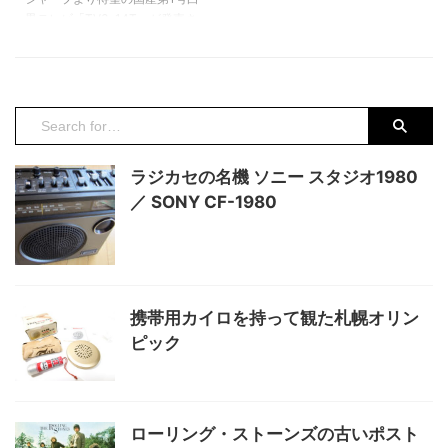
牛乳が現れて現在の四角い形に落
ジャガーの“やってられないね”感
黒テレビ「TV3-14T」が発売さ
ち着くのでした。 この牛乳瓶の
が出ていて面白い写真です。 ...
れました。 大卒初任給が約８千
...
円の時代に国産白黒１４インチＴ
Ｖは約１８万円という途方もなく
高額商品、ていうか普通は買えな
いでしょうという値段だったので
す。 我家にテレビが入ったの
は、まだ市営住宅に住んでいた頃
ラジカセの名機 ソニー スタジオ1980
だから小学校2年の時だったと記
憶しています。丁度、写真のよう
／ SONY CF-1980
な脚付きの小さなブラウン管の小
さな白黒テレビでした。 真空管
式なのでスイッチを入れてもしば
らくは映像も音声も出ず、しばら
くして音声が聞こえ、さら ...
携帯用カイロを持って観た札幌オリン
ピック
ローリング・ストーンズの古いポスト