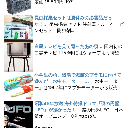
定価:18,500円 197...
昆虫採集セットは夏休みの必需品だっ
た！...
昆虫採集セット 注射器・ルーペ・ピ
ンセット・防虫剤...
白黒テレビを見て育ったあの頃...
国内初の
白黒テレビ 1953年にはシャープより待望...
小学生の頃、銭湯で戦艦のプラモに付けて
遊んだ「水中モーター」...
「水中モータ
ー」は1967年にマブチモーターから販売...
昭和45年放送 海外特撮ドラマ『謎の円盤
UFO』が凄かった！...
謎の円盤UFO 日本
版オープニング OP https://...
Keyword