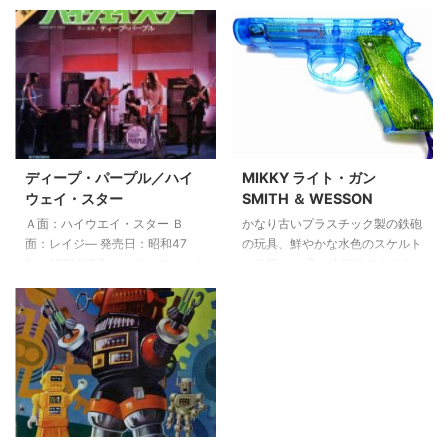
トした商品です。 本体の薄いガ
ている白いボタンを押しながら話
ラス管には、気化しやすい「ジク
す仕組みになっています。経年劣
ロロメタン」が入っており、頭部
化はあるものの酷い汚れや傷みも
のスポンジ部分全体を濡らすこと
無く、比較的きれいな状態でし
で頭部とお尻の部分に温度・気圧
た。 子供の頃、一度は欲しくな
の変化が生じ、 上昇と下降を管
り結果的に手にする事ができなか
の中で繰り返して愛嬌のある水を
ったものの中に“トランシーバ
飲む仕草をするという仕組み、単
ー”があったと思う。 少年漫画の
純な動きの繰返しですが、何故か
広告に載っていたトランシーバー
ディープ・パープル／ハイ
MIKKY ライト・ガン
見入ってしまう不思議な置物でし
が欲しくて母にねだったが、あえ
ウェイ・スター
SMITH ＆ WESSON
た。 目の前に水の入ったコップ
なく却下されて小遣いを貯めてい
Ａ面：ハイウエイ・スター Ｂ
かなり古いプラスチック製の鉄砲
を置いておくと振り子のように振
ながらも他の物に使ってしまい手
面：レイジ― 発売日：昭和47
の玩具、鮮やかな水色のスケルト
幅し続けます。 もちろん、水飲
に入れないまま大人になってしま
年 1972年7月 ハード・ロックを
ン仕様。 一見、水鉄砲のような
み鳥と言われていても実際に飲 ...
...
徹底して追求するディープ・パー
のですが商品名は“ライトガン”と
プル。 日本でも同年5月に発売さ
なっていて 先端にムギ球がつけ
れたアルバム「マシン・ヘッド」
られており、電池が入っていま
は、ディープ・パープルの最高傑
す。 引き金を引くとライトが発
作として、またハード・ロックの
光するだけという非常にシンプル
最高傑作としての評価が高く、世
なおもちゃ 以前の記事「光線銃
界各国でベスト・セラー・レコー
SP」のものすごくチープ版にな
ドになっています。 完璧な演奏
ります。 付属の電池は古すぎて
技術の裏づけのもとに創り出され
機能していなかったので、先端の