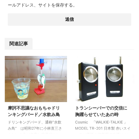
ールアドレス、サイトを保存する。
関連記事
摩訶不思議なおもちゃドリ
トランシーバーでの交信に
ンキングバード／水飲み鳥
胸躍らせていたあの時
ドリンキングバード、通称“水飲
Cosmic 「WALKIE-TALKIE 」
み鳥” は昭和27年に小林直三さ
MODEL TR-201 日本製 赤いスイ
んという方が考案し世界的にヒッ
ッチが電源の切替用で左横につい