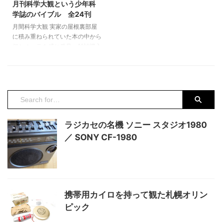
月刊科学大観という少年科
るサウンドは最高にカッコ良い。
パーツを外してムギ球を取って電
学誌のバイブル 全24刊
ブリティッシュ・ロックの醍醐味
池を入替えてみました。電池のマ
月間科学大観 実家の屋根裏部屋
を充分に堪能させるだけの力量と
イナス側にバネが接触していて、
に積み重ねられていた本の中から
アイデアを持った有数のグループ
引き金を引くと板バネが上に押し
何かオーラを感じ発見。雑誌購入
と言えます。 Ａ面は「 ...
上げられて通電する事で発光する
時の領収書が一冊の本に挟まって
...
おり、購入者は母の旧姓となって
いました。独身時代に購入して読
んでいたようですが、本人に尋ね
てみると「そんな本あったの？」
という返答でした。 専用の表裏
の台紙に挟まれ、6冊の雑誌が紐
ラジカセの名機 ソニー スタジオ1980
で綴じられていました。ヤフオク
で検索すると安価での出品が複数
／ SONY CF-1980
冊あったので12冊を落札、別冊を
含めあと8冊で全巻揃いとなりま
す。 特集記事に関連した当時の
写真やレトロな挿絵、そして分か
り易い解説文により、かなり見 ...
携帯用カイロを持って観た札幌オリン
ピック