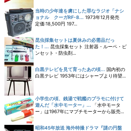
当時の少年達を虜にした罪なラジオ「ナシ
ョナル クーガRF-8...
1973年12月発売
定価:18,500円 197...
昆虫採集セットは夏休みの必需品だっ
た！...
昆虫採集セット 注射器・ルーペ・ピ
ンセット・防虫剤...
白黒テレビを見て育ったあの頃...
国内初の
白黒テレビ 1953年にはシャープより待望...
小学生の頃、銭湯で戦艦のプラモに付けて
遊んだ「水中モーター」...
「水中モータ
ー」は1967年にマブチモーターから販売...
昭和45年放送 海外特撮ドラマ『謎の円盤