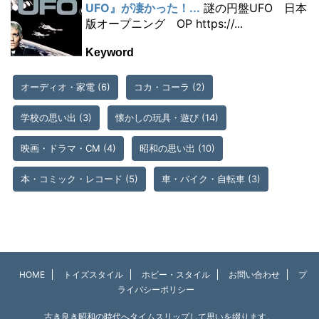
UFO』が凄かった！...
謎の円盤UFO 日本
版オープニング OP https://...
Keyword
オーディオ・家電
(6)
コカ・コーラ
(2)
学校の思い出
(3)
懐かしの玩具・遊び
(14)
映画・ドラマ・CM
(4)
昭和の思い出
(10)
本・コミック・レコード
(5)
車・バイク・自転車
(3)
HOME
トイズスタイル
ホビー・スタイル
お問い合わせ
プ
ライバシーポリシー
古き良き昭和の時代へタイムスリップして思いを綴ります。