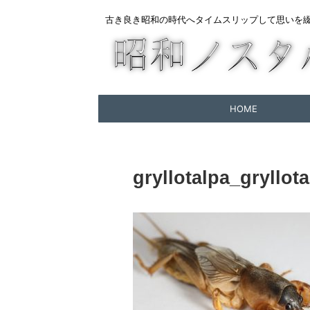
古き良き昭和の時代へタイムスリップして思いを
HOME
gryllotalpa_gryllot