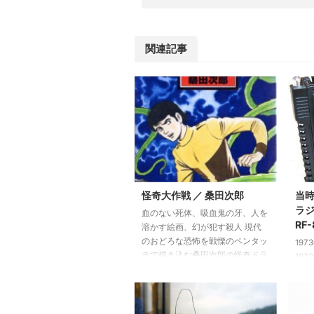
関連記事
怪奇大作戦 ／ 桑田次郎
当
ラ
血のない死体、吸血鬼の牙、人を
RF
溶かす絵画、幻が犯す殺人 現代
のおどろな恐怖を戦慄のペンタッ
197
チで描き込む桑田次郎の怪奇ドラ
19
マ! テレビの光と影の中で、手に
高校
汗をにぎった興奮が、今、マンガ
放送
の世界で復活する。 第1話 死を
起こ
呼ぶ絵 第2話 ふたつの顔の少女
オを