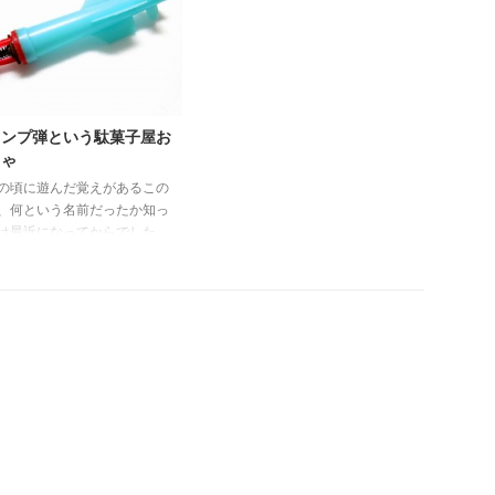
っていることさえ忘れて？）持っ
 クーガRF-877」でした。1
ている人もいるもんだと感心した
が300円以上していた時代に
次第です。 昭和40年代前半まで
へ旅行に行く事は夢のような
は、学校の給食の牛乳はビン入が
、そんなこともあって異国の
主流でした。 普通の牛乳、コー
想いを馳せるラジオの人気は
ヒー牛乳、フルーツ牛乳がその日
ったんですね。 レアな放送
ャンプ弾という駄菓子屋お
の献立に合わせて付いてきていま
電波を受信して内容の感想や
ちゃ
した。 その後、パック式の三角
状況を報告（受信報告書）す
の頃に遊んだ覚えがあるこの
牛乳が現れて現在の四角い形に落
、その放送局から証明とし
、何という名前だったか知っ
ち着くのでした。 この牛乳瓶の
ベリカード（受信確認証）を
は最近になってからでした。
...
..
ャンプ弾」とか「ロケット
という名前がちゃんとありま
。 これも実家の屋根裏部屋
発掘してきましたが、状態は
なく肝心の金属部分は錆てい
。またこれも当時物という感
出していて良い感じ。 遊び
いたって単純で、先端の金属
に紙巻火薬（平玉火薬）をち
て挟み、空に向かって高く放
げると自然落下で地面に先端