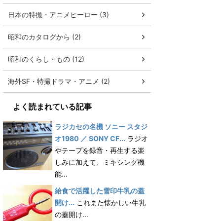
日本の特撮・アニメヒーロー (3)
昭和のカタログから (2)
昭和のくらし・もの (12)
海外SF・特撮ドラマ・アニメ (2)
よく読まれている記事
ラジカセの名機 ソニー スタジ
オ1980 ／ SONY CF...
ラジオ
やテープを録音・再生する楽
しみに加えて、ミキシング機
能...
給食で活躍した雪印牛乳の蓋
開け...
これまた懐かしい牛乳
の蓋開け...