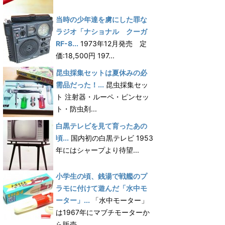
当時の少年達を虜にした罪な
ラジオ「ナショナル クーガ
RF-8...
1973年12月発売 定
価:18,500円 197...
昆虫採集セットは夏休みの必
需品だった！...
昆虫採集セッ
ト 注射器・ルーペ・ピンセッ
ト・防虫剤...
白黒テレビを見て育ったあの
頃...
国内初の白黒テレビ 1953
年にはシャープより待望...
小学生の頃、銭湯で戦艦のプ
ラモに付けて遊んだ「水中モ
ーター」...
「水中モーター」
は1967年にマブチモーターか
ら販売...