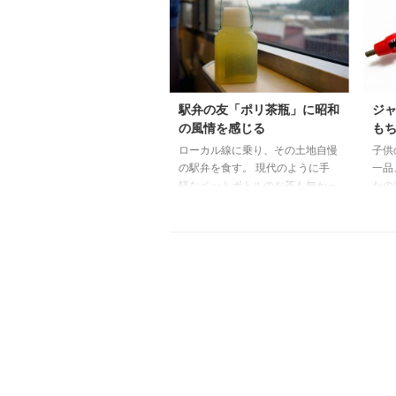
第3話 まぼろし殺人事件 第4
ナル
話 闇からの声 第5話 死霊の家
ドル
昭和53年12月15日 初版発行 桑
海外
田次郎（現:二郎） 昭和30年代か
話し
ら40年代初頭の少年マガジンに連
地に
載されていた「8マン」や58年に
高か
駅弁の友「ポリ茶瓶」に昭和
ジ
発表された「月光仮面」他、多数
局の
の風情を感じる
も
の代表作がある。その硬質でシャ
受信
ローカル線に乗り、その土地自慢
子供
ープ ...
ると
の駅弁を食す。 現代のように手
一品
て、
軽なペットボトルのお茶も無かっ
たの
発行 .
た時代に駅弁の友として活躍した
「ジ
のが「ポリ茶瓶」という優れも
弾」
の。 これがまた列車の中で駅弁
した
を食べる場面にとてもハマってい
から
て風情があった。 初期は陶器製
良く
だったらしいのだが、昭和40年代
ます
に入ってからはポリ容器へと変わ
じを
っていったとの事。 蓋の湯飲み
方は
にお茶を注いで列車の揺れに合わ
部分
せながら上手く飲むのにはちょっ
ぎっ
としたコツが必要だった。 ポリ
り上