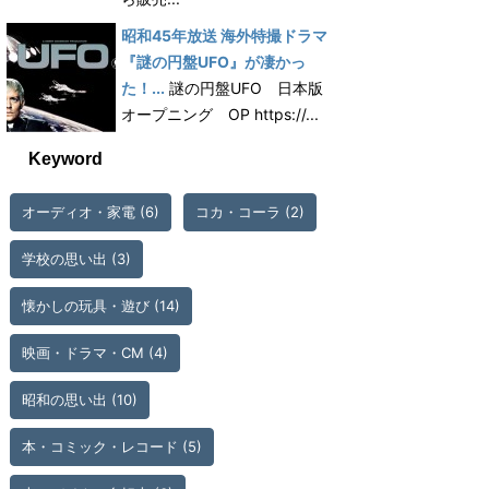
昭和45年放送 海外特撮ドラマ
『謎の円盤UFO』が凄かっ
た！...
謎の円盤UFO 日本版
オープニング OP https://...
Keyword
オーディオ・家電
(6)
コカ・コーラ
(2)
学校の思い出
(3)
懐かしの玩具・遊び
(14)
映画・ドラマ・CM
(4)
昭和の思い出
(10)
本・コミック・レコード
(5)