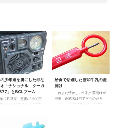
時の少年達を虜にした罪な
給食で活躍した雪印牛乳の蓋
ジオ「ナショナル クーガ
開け
-877」とBCLブーム
これまた懐かしい牛乳の蓋開けが
登場（正式名は何て言うのだろ
3年12月発売 定価:18,500円
う？） 一説では発明者が不明な
70年代から80年代にかけて中
ので固有名詞もないのだとか。
生の間で世界中からのラジオ
こんなものも出品していたんだと
を受信するBCLブームが巻き
驚きつつ、またもヤフオクで落札
った頃のワールドバンドラジ
しました。 古い物を大切に（持
代表する一品がこの「ナショ