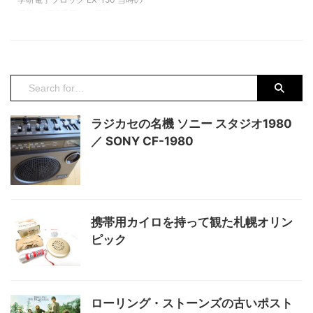
エンジンを搭載し、ジェット噴射
アイデアを持った有数のグループ
価格で1万3千円は、子供にはな
口付のマフラー6本、最高時速40
と言えます。 Ａ面は「 ...
かなか手の出ない高額玩具であ
...
り、実際に自分の周りで当時この
電子ブロックを持っている友達は
１人もいませんでした。 まさに
高嶺の花ともいうべき憧れの逸品
だったと言えます。 今回、復刻
版ではない昭和51年6月初版の学
ラジカセの名機 ソニー スタジオ1980
研電子ブロックEX-150を手にす
／ SONY CF-1980
る事が出来ました。当時ものとし
てはコンデションが良く、これか
らゆっくりと遊びたいと思ってい
ます。 電子ブロックとは 抵抗や
コンデンサー、トランジスタなど
の電子部品が透明のプラスチック
携帯用カイロを持って観た札幌オリン
製ブロックに組み ...
ピック
ローリング・ストーンズの古いポスト