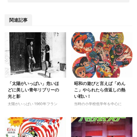
関連記事
「太陽がいっぱい」危いほ
昭和の遊びと言えば「めん
どに美しい青年リブリーの
こ」やられたら倍返しの熱
光と影
い戦い！
太陽がいっぱい 1960年フラン
当時の小学校低学年を中心に
ス・イタリア合作映画。 あらす
日々、熱いバトルを繰り返してい
じ アラン・ドロン扮する貧しい
た「めんこ」遊び 地域によって
青年トム・リプリーは、富豪のグ
は遊び方が違うらしいが、自分の
リンリーフに息子の友人であると
地元では相手のめんこをひっくり
信じ込ませ、放浪中の息子フィリ
返すか場外に弾き飛ばすかで勝敗