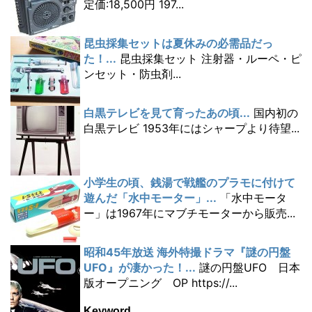
定価:18,500円 197...
昆虫採集セットは夏休みの必需品だっ
た！...
昆虫採集セット 注射器・ルーペ・ピ
ンセット・防虫剤...
白黒テレビを見て育ったあの頃...
国内初の
白黒テレビ 1953年にはシャープより待望...
小学生の頃、銭湯で戦艦のプラモに付けて
遊んだ「水中モーター」...
「水中モータ
ー」は1967年にマブチモーターから販売...
昭和45年放送 海外特撮ドラマ『謎の円盤
UFO』が凄かった！...
謎の円盤UFO 日本
版オープニング OP https://...
Keyword