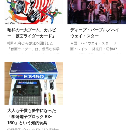
ップを連れ戻すよう依頼される。
が決まっていた。 単純に見える
しかしフィリップに帰国の意思は
遊びの中にも欲深い計算や騙し合
無いと告げられ、謝礼金が得られ
いがあり、なかなかあなどれない
なくなったトムは金銭目当てで行
知力と体力勝負の遊びだったと記
動を共にするのだが……。 自分と
憶している。 放課後になるとい
昭和の一大ブーム、カルビ
ディープ・パープル／ハイ
は世界の違う人達への憧れと嫉妬
つも公園や道端でどこからともな
ー「仮面ライダーカード」
ウェイ・スター
富豪のフィリップになりすます
く人が集まり試合？が開始され
昭和46年から放送を開始した
Ａ面：ハイウエイ・スター Ｂ
為、スクリーンに拡大したサイン
る。 いつの間にか見知らぬ子供
「仮面ライダー」は、優秀な科学
面：レイジ― 発売日：昭和47
を何度もなぞって真似る場面やラ
が混ざっていたり、どこからか遠
者でオートレーサーであった本郷
年 1972年7月 ハード・ロックを
ストシーンのビーチで空を見上げ
征に来た猛者たちも参戦してい
猛が、世界征服を企む悪の組織シ
徹底して追求するディープ・パー
「太陽がいっぱいだ」とつぶ ...
た。 最初は単純に、どれだけ多
ョッカーによって拉致され、バッ
プル。 日本でも同年5月に発売さ
く集めた ...
タの能力を持つ改造人間にされて
れたアルバム「マシン・ヘッド」
しまうことから始まる物語。原作
は、ディープ・パープルの最高傑
はサイボーグ009等でもおなじみ
作として、またハード・ロックの
の石ノ森章太郎。 ショッカーが
最高傑作としての評価が高く、世
作り出す不気味で凶悪な怪人を
界各国でベスト・セラー・レコー
次々に倒し、地球の平和を守って
ドになっています。 完璧な演奏
くれるヒーローは、日本中の少年
技術の裏づけのもとに創り出され
大人も子供も夢中になった
の憧れであった。 仮面ライダー
るサウンドは最高にカッコ良い。
「学研電子ブロック EX-
が乗っていた超高性能バイク「サ
ブリティッシュ・ロックの醍醐味
150」という知的玩具
イクロン号」は凄かった。原子力
を充分に堪能させるだけの力量と
学研電子ブロック EX-150 当時の